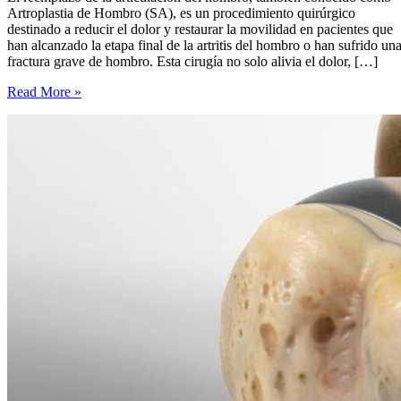
Artroplastia de Hombro (SA), es un procedimiento quirúrgico
destinado a reducir el dolor y restaurar la movilidad en pacientes que
han alcanzado la etapa final de la artritis del hombro o han sufrido un
fractura grave de hombro. Esta cirugía no solo alivia el dolor, […]
Introducción
Read More »
al
Reemplazo
de
la
Articulación
del
Hombro
y
sus
Objetivos