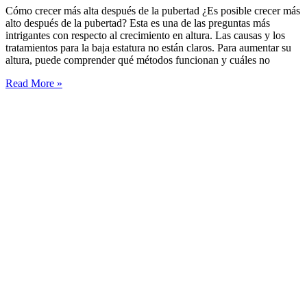
Cómo crecer más alta después de la pubertad ¿Es posible crecer más
alto después de la pubertad? Esta es una de las preguntas más
intrigantes con respecto al crecimiento en altura. Las causas y los
tratamientos para la baja estatura no están claros. Para aumentar su
altura, puede comprender qué métodos funcionan y cuáles no
Cómo
Read More »
crecer
más
alta
después
de
la
pubertad