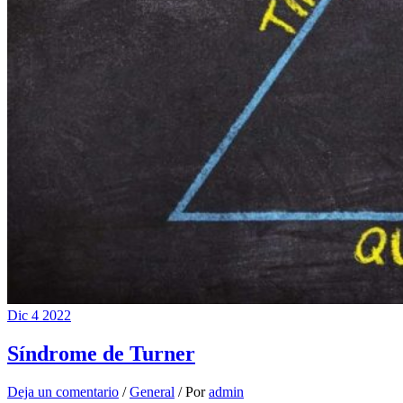
Dic
4
2022
Síndrome de Turner
Deja un comentario
/
General
/ Por
admin