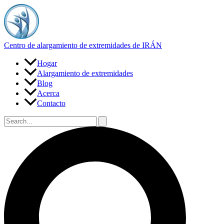
Ir
al
contenido
Centro de alargamiento de extremidades de IRÁN
Hogar
Alargamiento de extremidades
Blog
Acerca
Contacto
Buscar
por:
Buscar