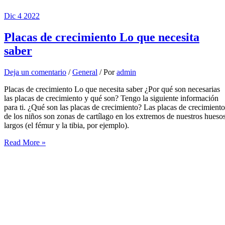
Dic
4
2022
Placas de crecimiento Lo que necesita
saber
Deja un comentario
/
General
/ Por
admin
Placas de crecimiento Lo que necesita saber ¿Por qué son necesarias
las placas de crecimiento y qué son? Tengo la siguiente información
para ti. ¿Qué son las placas de crecimiento? Las placas de crecimiento
de los niños son zonas de cartílago en los extremos de nuestros hueso
largos (el fémur y la tibia, por ejemplo).
Placas
Read More »
de
crecimiento
Lo
que
necesita
saber