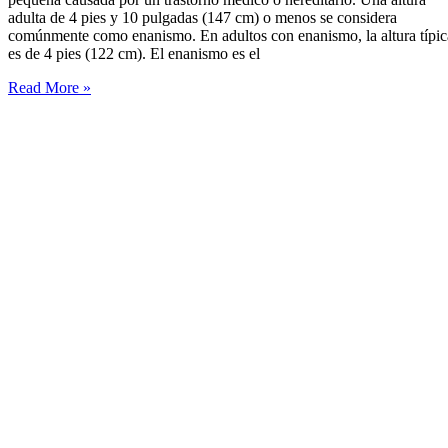
adulta de 4 pies y 10 pulgadas (147 cm) o menos se considera
comúnmente como enanismo. En adultos con enanismo, la altura típic
es de 4 pies (122 cm). El enanismo es el
Enanismo
Read More »
–
Tipos
–
síntomas
y
causas