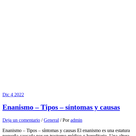
Dic
4
2022
Enanismo – Tipos – síntomas y causas
Deja un comentario
/
General
/ Por
admin
Enanismo – Tipos – síntomas y causas El enanismo es una estatura
pequeña causada por un trastorno médico o hereditario. Una altura