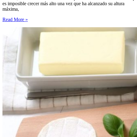
es imposible crecer más alto una vez que ha alcanzado su altura
máxima,
11
Read More »
alimentos
que
aumentan
tu
altura