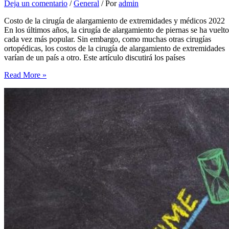
Deja un comentario
/
General
/ Por
admin
Costo de la cirugía de alargamiento de extremidades y médicos 2022
En los últimos años, la cirugía de alargamiento de piernas se ha vuelto
cada vez más popular. Sin embargo, como muchas otras cirugías
ortopédicas, los costos de la cirugía de alargamiento de extremidades
varían de un país a otro. Este artículo discutirá los países
Costo
Read More »
de
la
cirugía
de
alargamiento
de
extremidades
y
médicos
2022