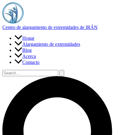
Ir
al
contenido
Centro de alargamiento de extremidades de IRÁN
Hogar
Alargamiento de extremidades
Blog
Acerca
Contacto
Buscar
por:
Buscar