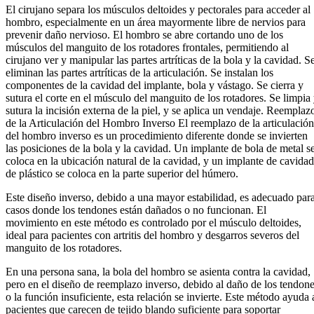
El cirujano separa los músculos deltoides y pectorales para acceder al
hombro, especialmente en un área mayormente libre de nervios para
prevenir daño nervioso. El hombro se abre cortando uno de los
músculos del manguito de los rotadores frontales, permitiendo al
cirujano ver y manipular las partes artríticas de la bola y la cavidad. S
eliminan las partes artríticas de la articulación. Se instalan los
componentes de la cavidad del implante, bola y vástago. Se cierra y
sutura el corte en el músculo del manguito de los rotadores. Se limpia
sutura la incisión externa de la piel, y se aplica un vendaje. Reemplaz
de la Articulación del Hombro Inverso El reemplazo de la articulación
del hombro inverso es un procedimiento diferente donde se invierten
las posiciones de la bola y la cavidad. Un implante de bola de metal s
coloca en la ubicación natural de la cavidad, y un implante de cavidad
de plástico se coloca en la parte superior del húmero.
Este diseño inverso, debido a una mayor estabilidad, es adecuado par
casos donde los tendones están dañados o no funcionan. El
movimiento en este método es controlado por el músculo deltoides,
ideal para pacientes con artritis del hombro y desgarros severos del
manguito de los rotadores.
En una persona sana, la bola del hombro se asienta contra la cavidad,
pero en el diseño de reemplazo inverso, debido al daño de los tendon
o la función insuficiente, esta relación se invierte. Este método ayuda 
pacientes que carecen de tejido blando suficiente para soportar